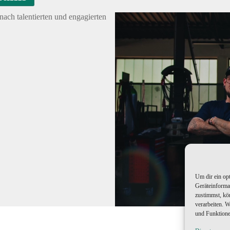
ach talentierten und engagierten
Um dir ein op
Geräteinforma
zustimmst, kö
verarbeiten. 
und Funktione